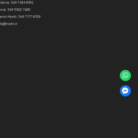
ldivia: 569 7284 8932
erce: 569 5365 7600
erto Montt: 569 7177 8539
la@roshi.cl