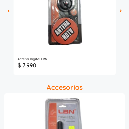
Phi
Antena Digital LBN
Ant
$ 7.990
$ 
Accesorios