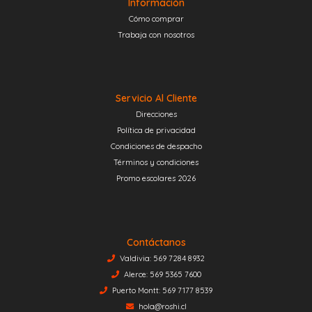
Información
Cómo comprar
Trabaja con nosotros
Servicio Al Cliente
Direcciones
Política de privacidad
Condiciones de despacho
Términos y condiciones
Promo escolares 2026
Contáctanos
Valdivia: 569 7284 8932
Alerce: 569 5365 7600
Puerto Montt: 569 7177 8539
hola@roshi.cl