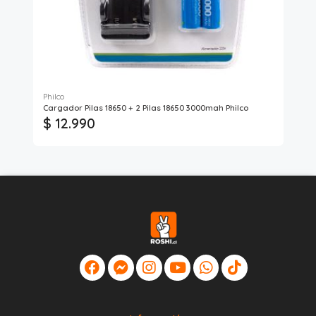
Philco
Phi
Cargador Pilas 18650 + 2 Pilas 18650 3000mah Philco
Ala
$ 12.990
$