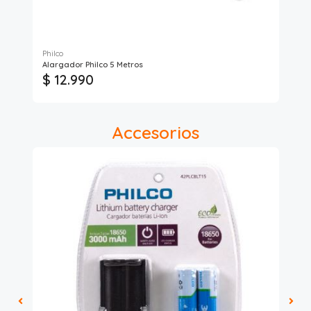
Philco
Phi
Alargador Philco 5 Metros
AL
$ 12.990
$
Accesorios