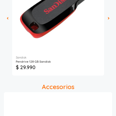
Sandisk
Tec
Pendrive 128 GB Sandisk
Ada
$ 29.990
$
Accesorios