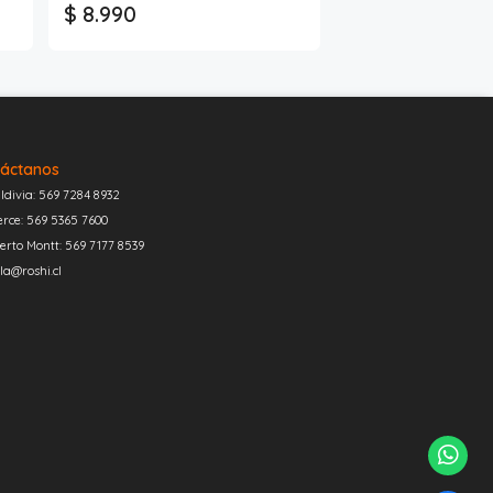
$ 8.990
áctanos
ldivia: 569 7284 8932
erce: 569 5365 7600
erto Montt: 569 7177 8539
la@roshi.cl