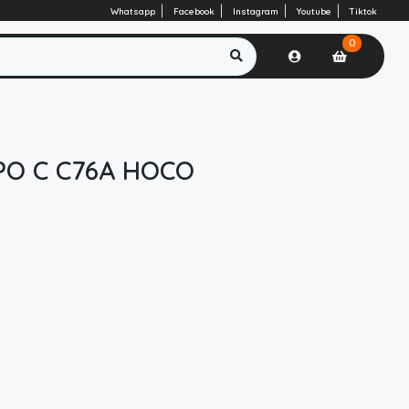
Whatsapp
Facebook
Instagram
Youtube
Tiktok
0
PO C C76A HOCO