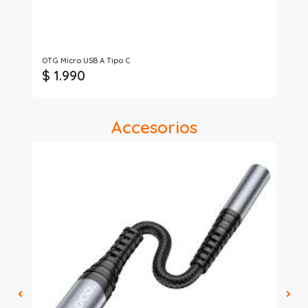
Xte
OTG Micro USB A Tipo C
Ad
$ 1.990
$
Accesorios