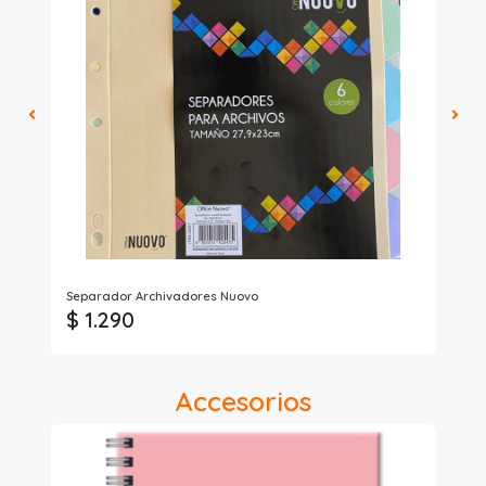
Isof
Separador Archivadores Nuovo
Acc
$ 1.290
$
Accesorios