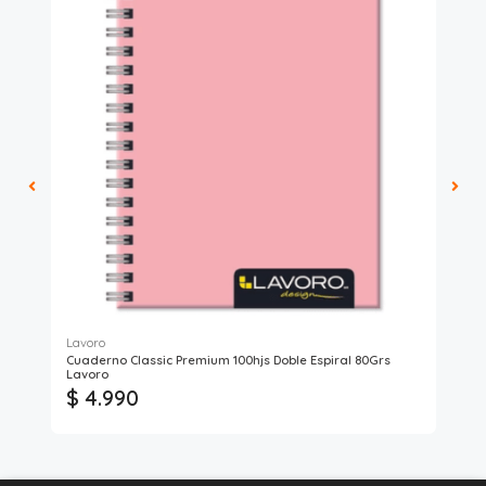
Lavoro
Art
Cuaderno Classic Premium 100hjs Doble Espiral 80Grs
Mag
Lavoro
$ 4.990
$